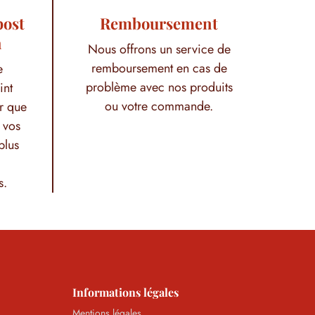
post
Remboursement
h
Nous offrons un service de
remboursement en cas de
e
problème avec nos produits
int
ou votre commande.
r que
 vos
plus
s.
Informations légales
Mentions légales