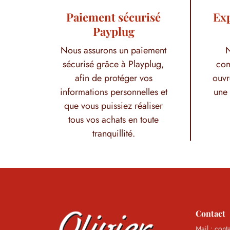
Paiement sécurisé
Exp
Payplug
Nous assurons un paiement
N
sécurisé grâce à Playplug,
com
afin de protéger vos
ouvr
informations personnelles et
une 
que vous puissiez réaliser
tous vos achats en toute
tranquillité.
Contact
Mail : cont