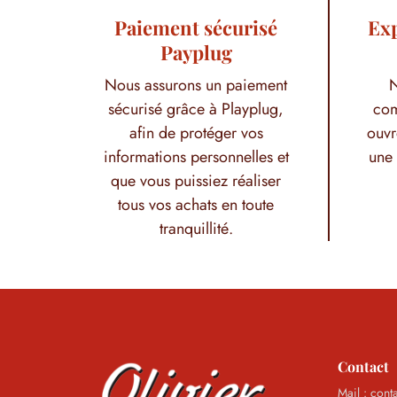
Paiement sécurisé
Exp
Payplug
Nous assurons un paiement
N
sécurisé grâce à Playplug,
com
afin de protéger vos
ouvr
informations personnelles et
une 
que vous puissiez réaliser
tous vos achats en toute
tranquillité.
Contact
Mail : cont