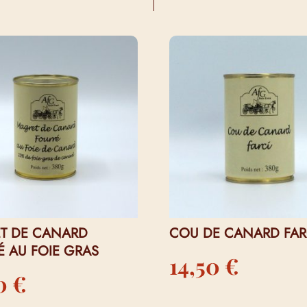
I…
T DE CANARD
COU DE CANARD FAR
É AU FOIE GRAS
14,50
€
60
€