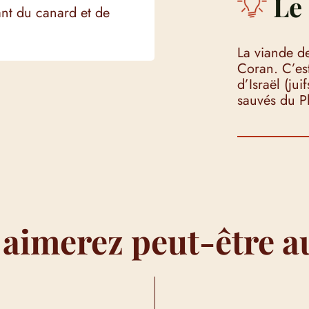
Le 
ant du canard et de
La viande de
Coran. C’est
d’Israël (jui
sauvés du P
 aimerez peut-être a