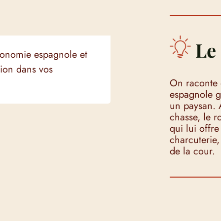
Le 
ronomie espagnole et
tion dans vos
On raconte q
espagnole gr
un paysan. A
chasse, le 
qui lui offr
charcuterie,
de la cour.