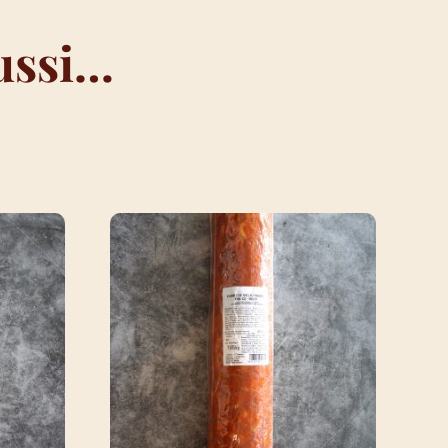
ussi…