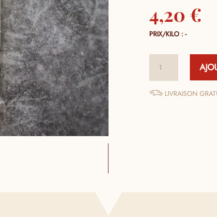
4,20
€
PRIX/KILO : -
quantité
AJO
de
Chorizo
Doux
LIVRAISON GRATU
Coude
100%
Naturel