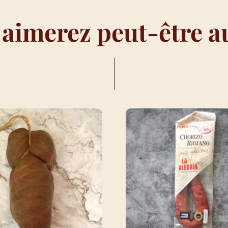
 aimerez peut-être a
I…