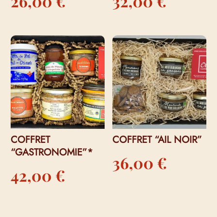
26,00
€
32,00
€
COFFRET
COFFRET “AIL NOIR”
“GASTRONOMIE”*
36,00
€
42,00
€