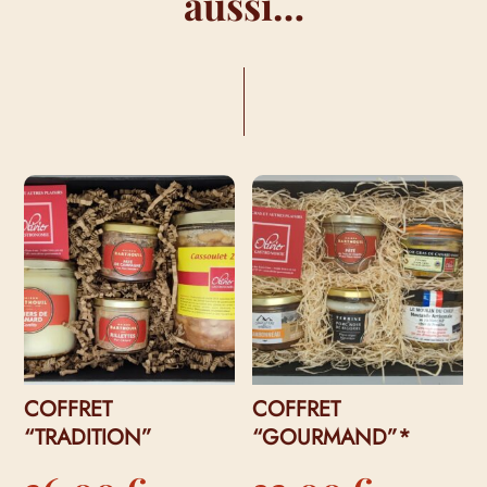
aussi…
VOUS AIMEREZ PEUT-ÊTRE AUSSI…
COFFRET
COFFRET
“TRADITION”
“GOURMAND”*