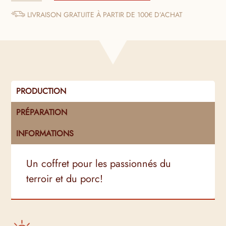
Coffret
"Porc
LIVRAISON GRATUITE À PARTIR DE 100€ D’ACHAT
Noir
de
Bigorre"
PRODUCTION
PRÉPARATION
INFORMATIONS
Un coffret pour les passionnés du
terroir et du porc!