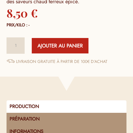
des saveurs chaud terreux épicé.
8,50
€
PRIX/KILO : -
quantité
AJOUTER AU PANIER
de
Cumin
Poudre
LIVRAISON GRATUITE À PARTIR DE 100€ D’ACHAT
PRODUCTION
PRÉPARATION
INFORMATIONS