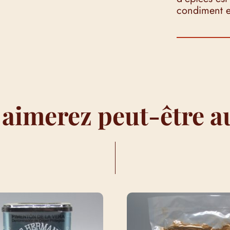
condiment e
 aimerez peut-être a
I…