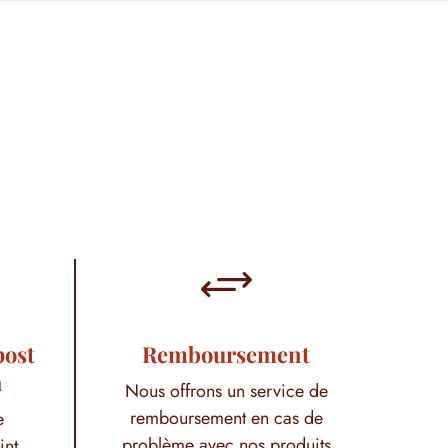
+
post
Remboursement
h
Nous offrons un service de
remboursement en cas de
e
problème avec nos produits
int