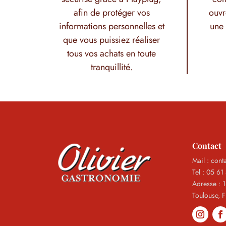
afin de protéger vos
ouvr
informations personnelles et
une 
que vous puissiez réaliser
tous vos achats en toute
tranquillité.
Contact
Mail : cont
Tel : 05 61
Adresse : 
Toulouse, 