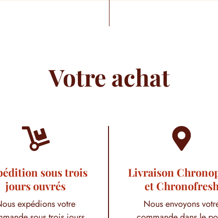
Votre achat


édition sous trois
Livraison Chrono
jours ouvrés
et Chronofres
ous expédions votre
Nous envoyons votr
mande sous trois jours
commande dans le po