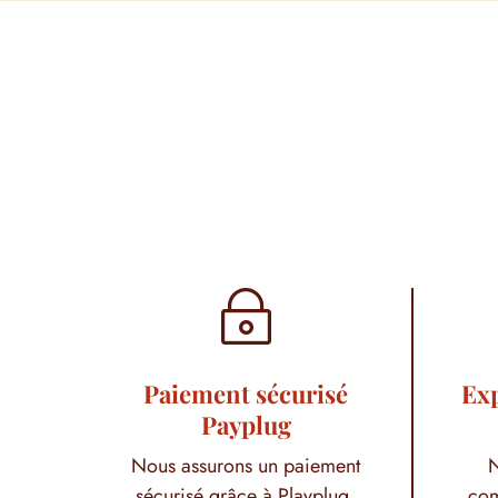
~
Paiement sécurisé
Exp
Payplug
Nous assurons un paiement
N
sécurisé grâce à Playplug,
com