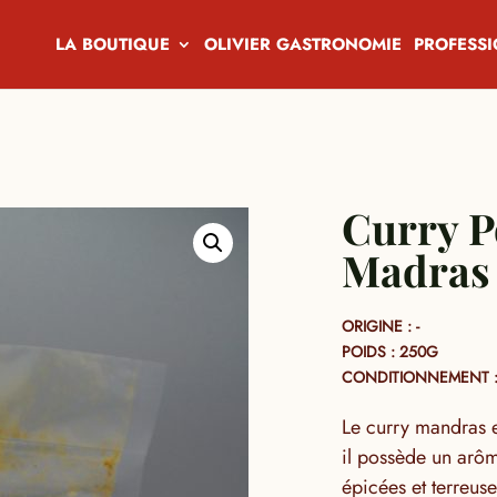
LA BOUTIQUE
OLIVIER GASTRONOMIE
PROFESS
Curry P
Madras
ORIGINE : -
POIDS : 250G
CONDITIONNEMENT :
Le curry mandras 
il possède un arô
épicées et terreus