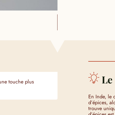
Le 
 une touche plus
En Inde, le
d’épices, a
trouve uniq
d’épices est