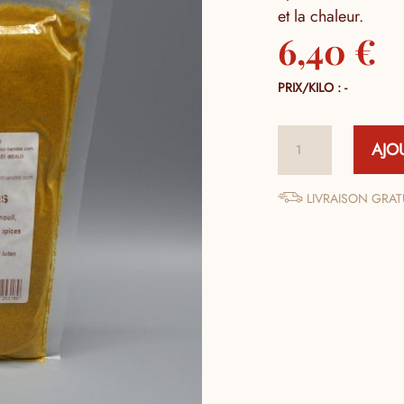
et la chaleur.
6,40
€
PRIX/KILO : -
quantité
AJO
de
Curry
Poudre
LIVRAISON GRATU
Recette
Madras