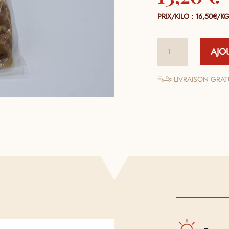
PRIX/KILO : 16,50€/K
quantité
AJO
de
Effiloché
de
LIVRAISON GRATU
Canard
Confit