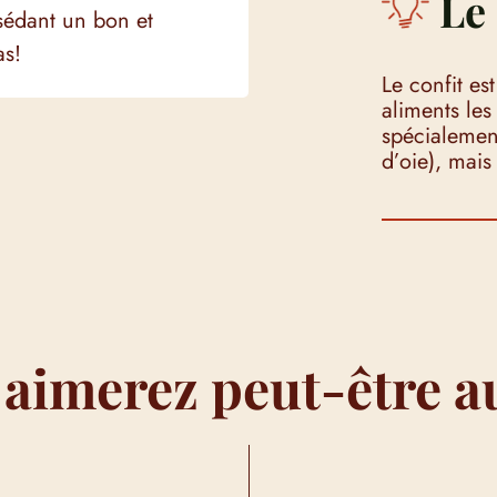
Le 
sédant un bon et
as!
Le confit es
aliments les
spécialemen
d’oie), mais
 aimerez peut-être a