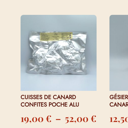
VOUS AIMEREZ PEUT-ÊTRE AUSS
CUISSES DE CANARD
GÉSIE
CONFITES POCHE ALU
CANAR
Plage
19,00
€
–
52,00
€
12,