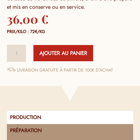
et mis en conserve ou en service.
36,00
€
PRIX/KILO : 72€/KG
quantité
AJOUTER AU PANIER
de
Foie
Gras
LIVRAISON GRATUITE À PARTIR DE 100€ D’ACHAT
de
Canard
Frais
Extra
Déveiné
PRODUCTION
PRÉPARATION