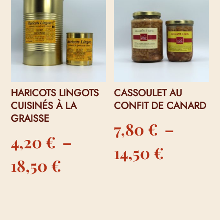
HARICOTS LINGOTS
CASSOULET AU
CUISINÉS À LA
CONFIT DE CANARD
GRAISSE
7,80
€
–
4,20
€
–
Plage
14,50
€
Plage
18,50
€
de
de
prix :
prix :