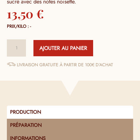
sucré avec des notes noisette.
13,50
€
PRIX/KILO : -
quantité
AJOUTER AU PANIER
de
Huile
d'Amande
LIVRAISON GRATUITE À PARTIR DE 100€ D’ACHAT
Vierge
PRODUCTION
PRÉPARATION
INFORMATIONS