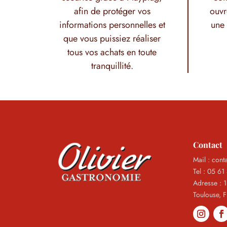
afin de protéger vos
ouvr
informations personnelles et
une 
que vous puissiez réaliser
tous vos achats en toute
tranquillité.
Contact
Mail : cont
Tel : 05 61
Adresse : 
Toulouse, 