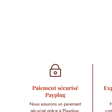
~
Paiement sécurisé
Exp
Payplug
Nous assurons un paiement
N
sécurisé grâce à Playplug,
com