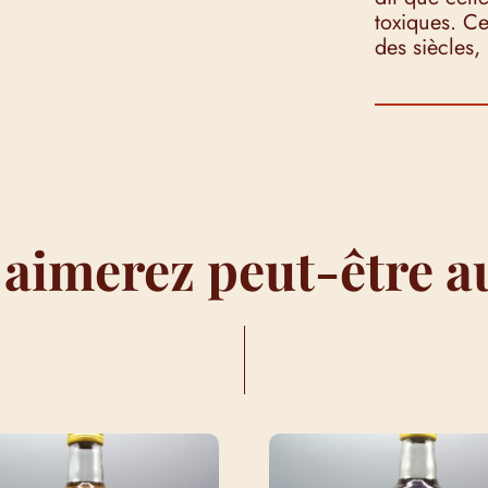
toxiques. C
des siècles
 aimerez peut-être a
I…