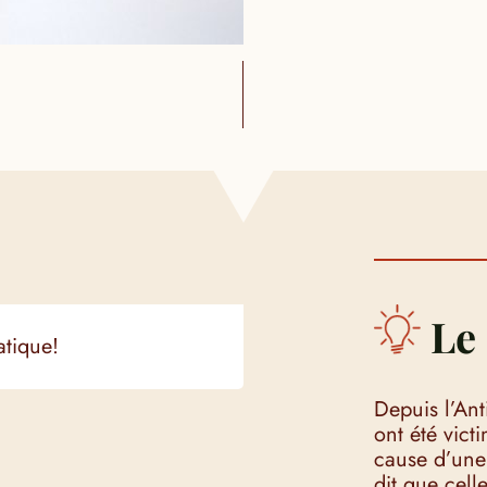
Le 
atique!
Depuis l’Ant
ont été vict
cause d’une
dit que celle