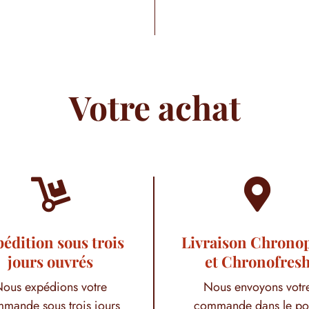
Votre achat


édition sous trois
Livraison Chrono
jours ouvrés
et Chronofres
ous expédions votre
Nous envoyons votr
mande sous trois jours
commande dans le po