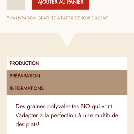
AJOUTER AU PANIER
de
Kasha
Bio
LIVRAISON GRATUITE À PARTIR DE 100€ D’ACHAT
(Sarrasin
Grillé)
PRODUCTION
PRÉPARATION
INFORMATIONS
Des graines polyvalentes BIO qui vont
s’adapter à la perfection à une multitude
des plats!