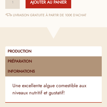
AJOUTER AU PANIER
de
Laitue
de
LIVRAISON GRATUITE À PARTIR DE 100€ D’ACHAT
Mer
Fraîche
Salée
Bio
PRODUCTION
PRÉPARATION
INFORMATIONS
Une excellente algue comestible aux
niveaux nutritif et gustatif!