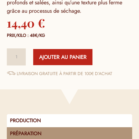
profonds et salées, ainsi qu’une texture plus ferme
grâce au processus de séchage.
14,40
€
PRIX/KILO : 48€/KG
quantité
AJOUTER AU PANIER
de
Magret
de
LIVRAISON GRATUITE À PARTIR DE 100€ D’ACHAT
Canard
Séché
Entier
PRODUCTION
PRÉPARATION