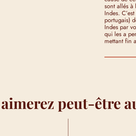
sont allés à
Indes. C’es
portugais) d
Indes par vo
qui les a pe
mettant fin 
 aimerez peut-être a