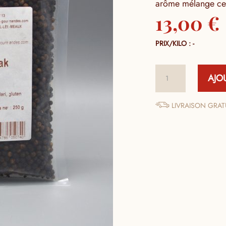
arôme mélange cet
13,00
€
PRIX/KILO : -
quantité
AJO
de
Poivre
Noir
LIVRAISON GRATU
de
Sarawak