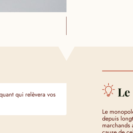
Le 
iquant qui relèvera vos
Le monopole
depuis longte
marchands a
cause de cel