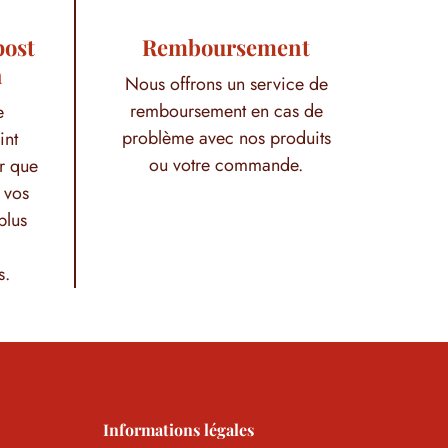
post
Remboursement
h
Nous offrons un service de
remboursement en cas de
e
problème avec nos produits
int
ou votre commande.
r que
 vos
plus
s.
Informations légales