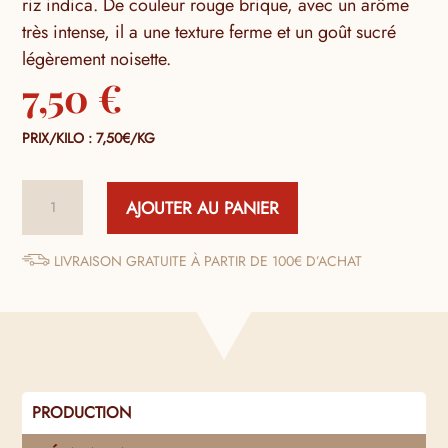
riz indica. De couleur rouge brique, avec un arôme
très intense, il a une texture ferme et un goût sucré
légèrement noisette.
7,50
€
PRIX/KILO : 7,50€/KG
quantité
AJOUTER AU PANIER
de
Riz
Rouge
LIVRAISON GRATUITE À PARTIR DE 100€ D’ACHAT
“Ermes“
PRODUCTION