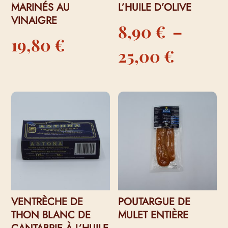
MARINÉS AU
L’HUILE D’OLIVE
VINAIGRE
8,90
€
–
19,80
€
Plage
25,00
€
de
prix :
8,90 €
à
25,00 
VENTRÈCHE DE
POUTARGUE DE
THON BLANC DE
MULET ENTIÈRE