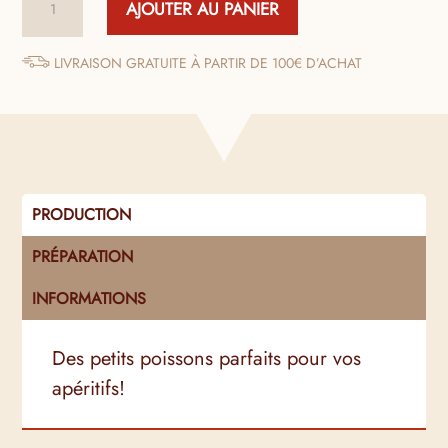
AJOUTER AU PANIER
de
Sardines
de
LIVRAISON GRATUITE À PARTIR DE 100€ D’ACHAT
Cantabrie
à
l'huile
d'olive
PRODUCTION
PRÉPARATION
INFORMATIONS
Des petits poissons parfaits pour vos
apéritifs!