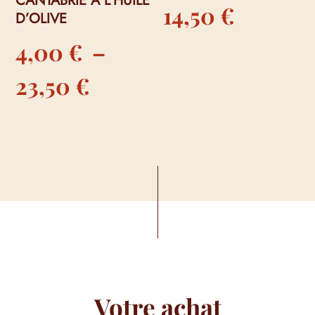
CANTABRIE À L’HUILE
14,50
€
D’OLIVE
4,00
€
–
Plage
23,50
€
de
prix :
4,00 €
à
23,50 €
Votre achat