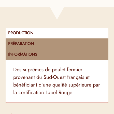
Fermier
Label
Rouge
x10
PRODUCTION
PRÉPARATION
INFORMATIONS
Des suprêmes de poulet fermier
provenant du Sud-Ouest français et
bénéficiant d’une qualité supérieure par
la certification Label Rouge!