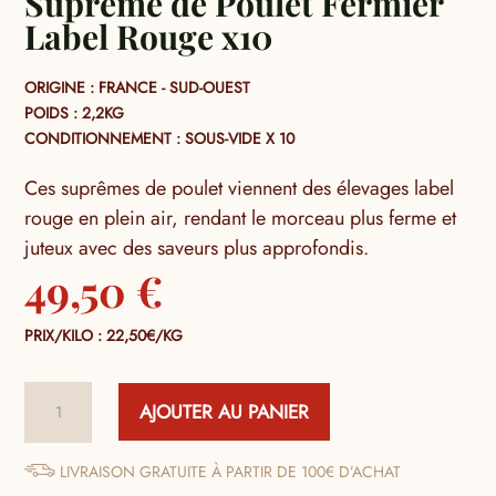
Suprême de Poulet Fermier
Label Rouge x10
ORIGINE : FRANCE - SUD-OUEST
POIDS : 2,2KG
CONDITIONNEMENT : SOUS-VIDE X 10
Ces suprêmes de poulet viennent des élevages label
rouge en plein air, rendant le morceau plus ferme et
juteux avec des saveurs plus approfondis.
49,50
€
PRIX/KILO : 22,50€/KG
quantité
AJOUTER AU PANIER
de
Suprême
de
LIVRAISON GRATUITE À PARTIR DE 100€ D’ACHAT
Poulet