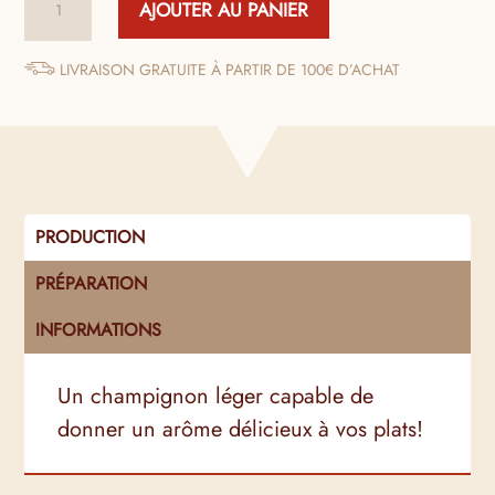
AJOUTER AU PANIER
de
Trompettes
de
LIVRAISON GRATUITE À PARTIR DE 100€ D’ACHAT
la
Mort
Séchées
PRODUCTION
PRÉPARATION
INFORMATIONS
Un champignon léger capable de
donner un arôme délicieux à vos plats!