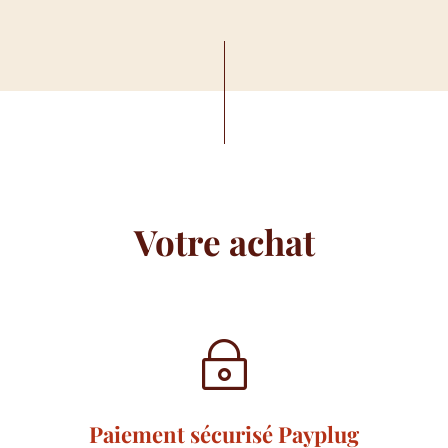
prix :
18,00 €
à
58,00 €
Votre achat
~
Paiement sécurisé Payplug