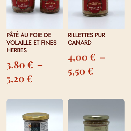
PÂTÉ AU FOIE DE
RILLETTES PUR
VOLAILLE ET FINES
CANARD
HERBES
4,00
€
–
3,80
€
–
Plage
5,50
€
Plage
5,20
€
de
de
prix :
prix :
4,00 €
3,80 €
à