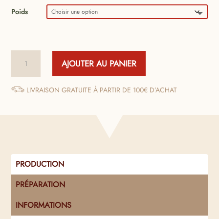
prix :
Poids
4,00 €
à
quantité
AJOUTER AU PANIER
de
5,50 €
Pâté
de
LIVRAISON GRATUITE À PARTIR DE 100€ D’ACHAT
Canard
au
Poivre
Vert
PRODUCTION
PRÉPARATION
INFORMATIONS