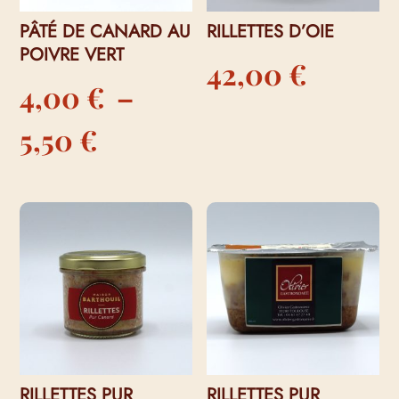
PÂTÉ DE CANARD AU
RILLETTES D’OIE
POIVRE VERT
42,00
€
4,00
€
–
Plage
5,50
€
de
prix :
4,00 €
à
5,50 €
RILLETTES PUR
RILLETTES PUR