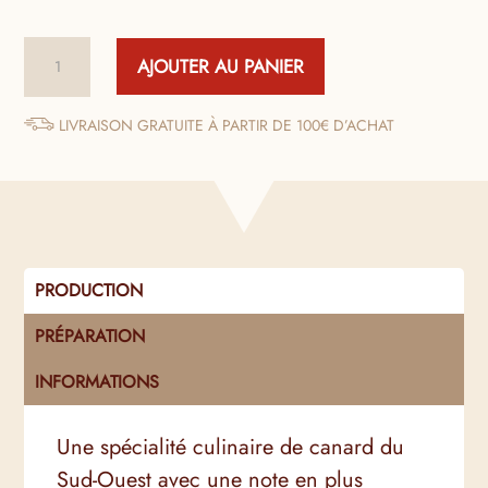
quantité
AJOUTER AU PANIER
de
Rillettes
de
LIVRAISON GRATUITE À PARTIR DE 100€ D’ACHAT
Canard
au
Piment
d'Espelette
PRODUCTION
PRÉPARATION
INFORMATIONS
Une spécialité culinaire de canard du
Sud-Ouest avec une note en plus