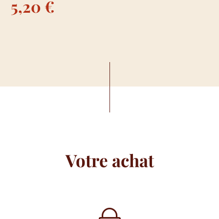
Plage
5,20
€
de
prix :
3,80 €
à
5,20 €
Votre achat