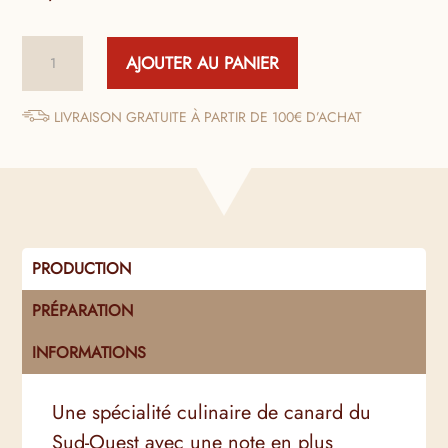
quantité
AJOUTER AU PANIER
de
Rillettes
de
LIVRAISON GRATUITE À PARTIR DE 100€ D’ACHAT
Canard
au
Magret
Fumé
PRODUCTION
PRÉPARATION
INFORMATIONS
Une spécialité culinaire de canard du
Sud-Ouest avec une note en plus